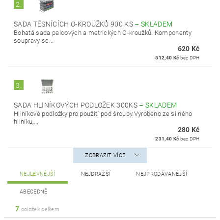
2.
SADA TĚSNÍCÍCH O-KROUŽKŮ 900 KS
–
SKLADEM
Bohatá sada palcových a metrických O-kroužků. Komponenty
soupravy se...
620 Kč
512,40 Kč
bez DPH
3.
SADA HLINÍKOVÝCH PODLOŽEK 300KS
–
SKLADEM
Hliníkové podložky pro použití pod šrouby.Vyrobeno ze silného
hliníku,...
280 Kč
231,40 Kč
bez DPH
ZOBRAZIT VÍCE
NEJLEVNĚJŠÍ
NEJDRAŽŠÍ
NEJPRODÁVANĚJŠÍ
ABECEDNĚ
7
položek celkem