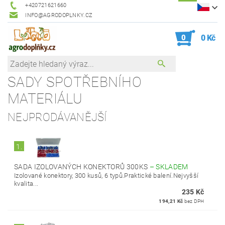
+420721621660
INFO@AGRODOPLNKY.CZ
0
0 Kč
SADY SPOTŘEBNÍHO
MATERIÁLU
NEJPRODÁVANĚJŠÍ
1.
SADA IZOLOVANÝCH KONEKTORŮ 300KS
–
SKLADEM
Izolované konektory, 300 kusů, 6 typů.Praktické balení.Nejvyšší
kvalita...
235 Kč
194,21 Kč
bez DPH