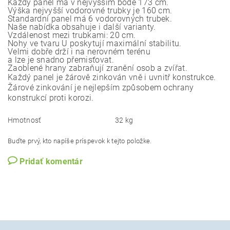
Každý panel má v nejvyšším bodě 173 cm. 
Výška nejvyšší vodorovné trubky je 160 cm.
Standardní panel má 6 vodorovných trubek.
Naše nabídka obsahuje i další varianty. 
Vzdálenost mezi trubkami: 20 cm.
Nohy ve tvaru U poskytují maximální stabilitu. 
Velmi dobře drží i na nerovném terénu
a lze je snadno přemisťovat.
Každý panel je žárově zinkován vně i uvnitř konstrukce.
Žárové zinkování je nejlepším způsobem ochrany
konstrukcí proti korozi.
Hmotnosť
32 kg
Buďte prvý, kto napíše príspevok k tejto položke.
Pridať komentár