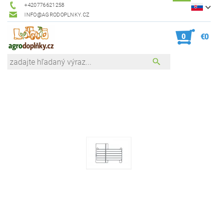
+420776621258
INFO@AGRODOPLNKY.CZ
0
€0