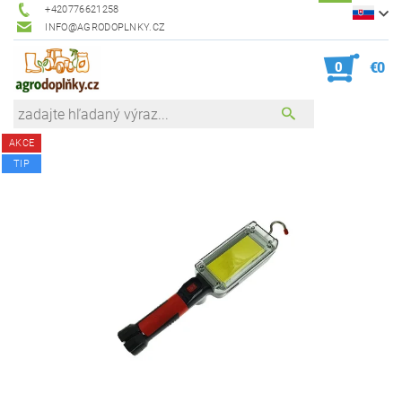
+420776621258
INFO@AGRODOPLNKY.CZ
0
€0
AKCE
TIP