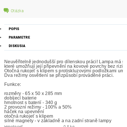
Otázka
POPIS
PARAMETRE
DISKUSIA
Neuvěřitelně jednodušší pro dílenskou práci! Lampa má si
které umožňují její připevnění na kovové povrchy bez rizik
Otočná rukojeť s klipem s protiskluzovými podložkami umož
Dva režimy osvětlení se přizpůsobí prováděné práci.

Funkce:

rozměry - 65 x 50 x 285 mm

dobíjecí baterie

hmotnost s baterií - 340 g

2 provozní režimy - 100% a 50%

háček na upevnění

otočná rukojeť s klipem

silné magnety - v základně a na zadní straně lampy
Hmotnosť
0.5 kg