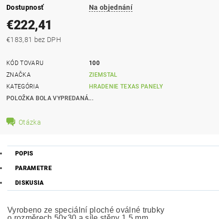
Dostupnosť
Na objednání
€222,41
€183,81 bez DPH
KÓD TOVARU
100
ZNAČKA
ZIEMSTAL
KATEGÓRIA
HRADENIE TEXAS PANELY
POLOŽKA BOLA VYPREDANÁ...
Otázka
POPIS
PARAMETRE
DISKUSIA
Vyrobeno ze speciální ploché oválné trubky
o rozměrech 50x30 a síle stěny 1,5 mm.