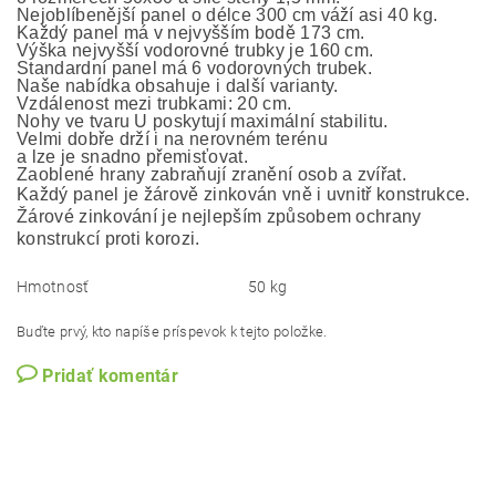
Nejoblíbenější panel o délce 300 cm váží asi 40 kg.
Každý panel má v nejvyšším bodě 173 cm. 
Výška nejvyšší vodorovné trubky je 160 cm.
Standardní panel má 6 vodorovných trubek.
Naše nabídka obsahuje i další varianty. 
Vzdálenost mezi trubkami: 20 cm.
Nohy ve tvaru U poskytují maximální stabilitu. 
Velmi dobře drží i na nerovném terénu
a lze je snadno přemisťovat.
Každý panel je žárově zinkován vně i uvnitř konstrukce.
Žárové zinkování je nejlepším způsobem ochrany
konstrukcí proti korozi.
Hmotnosť
50 kg
Buďte prvý, kto napíše príspevok k tejto položke.
Pridať komentár