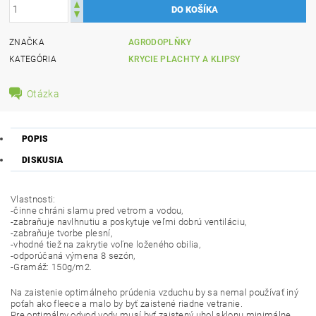
ZNAČKA
AGRODOPLŇKY
KATEGÓRIA
KRYCIE PLACHTY A KLIPSY
Otázka
POPIS
DISKUSIA
Vlastnosti:
-činne chráni slamu pred vetrom a vodou,
-zabraňuje navlhnutiu a poskytuje veľmi dobrú ventiláciu,
-zabraňuje tvorbe plesní,
-vhodné tiež na zakrytie voľne loženého obilia,
-odporúčaná výmena 8 sezón,
-Gramáž: 150g/m2.
Na zaistenie optimálneho prúdenia vzduchu by sa nemal používať iný
poťah ako fleece a malo by byť zaistené riadne vetranie.
Pre optimálny odvod vody musí byť zaistený uhol sklonu minimálne