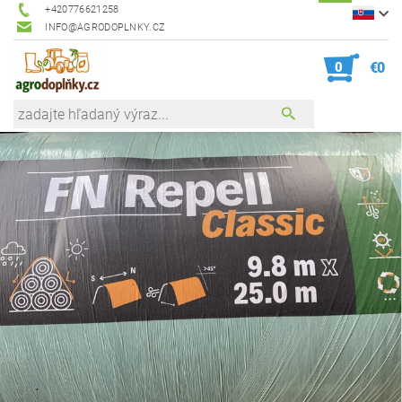
+420776621258
INFO@AGRODOPLNKY.CZ
0
€0