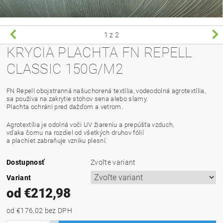
1
z 2
KRYCIA PLACHTA FN REPELL
CLASSIC 150G/M2
FN Repell obojstranná našuchorená textília, vodeodolná agrotextília,
sa používa na zakrytie stohov sena alebo slamy.
Plachta ochráni pred dažďom a vetrom.
Agrotextília je odolná voči UV žiareniu a prepúšťa vzduch,
vďaka čomu na rozdiel od všetkých druhov fólií
a plachiet zabraňuje vzniku plesní.
Dostupnosť
Zvoľte variant
Variant
od €212,98
od €176,02
bez DPH