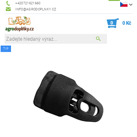
+420721621660
INFO@AGRODOPLNKY.CZ
0
0 Kč
TIP