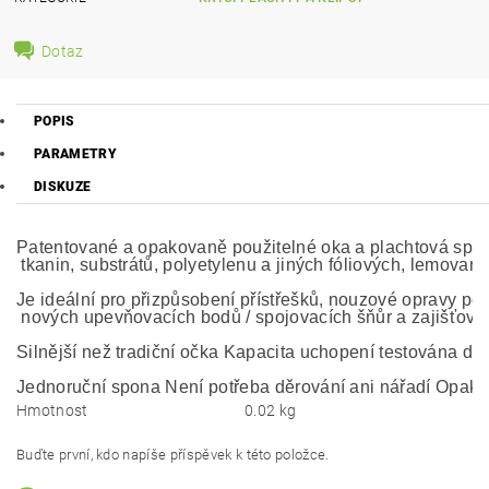
Dotaz
POPIS
PARAMETRY
DISKUZE
Patentované a opakovaně použitelné oka a plachtová spona H
 tkanin, substrátů, polyetylenu a jiných fóliových, lemova
Je ideální pro přizpůsobení přístřešků, nouzové opravy pota
 nových upevňovacích bodů / spojovacích šňůr a zajišťování p
Silnější než tradiční očka Kapacita uchopení testována do 
Jednoruční spona Není potřeba děrování ani nářadí Opak
Hmotnost
0.02 kg
Buďte první, kdo napíše příspěvek k této položce.